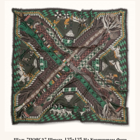
Шаль "ПОЯСА" Шерсть 135х135 На Коричневом Фоне