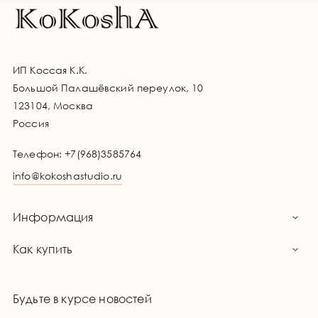
ИП Коссая К.К.
Большой Палашёвский переулок, 10
123104, Москва
Россия
Телефон:
+7(968)3585764
info@kokoshastudio.ru
Информация

Как купить

Будьте в курсе новостей