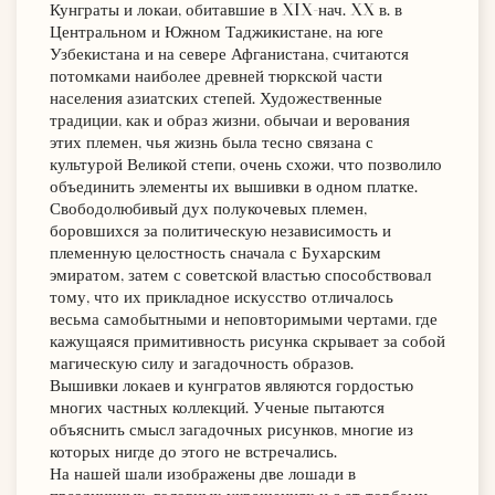
Кунграты и локаи, обитавшие в XIX-нач. XX в. в
Центральном и Южном Таджикистане, на юге
Узбекистана и на севере Афганистана, считаются
потомками наиболее древней тюркской части
населения азиатских степей. Художественные
традиции, как и образ жизни, обычаи и верования
этих племен, чья жизнь была тесно связана с
культурой Великой степи, очень схожи, что позволило
объединить элементы их вышивки в одном платке.
Свободолюбивый дух полукочевых племен,
боровшихся за политическую независимость и
племенную целостность сначала с Бухарским
эмиратом, затем с советской властью способствовал
тому, что их прикладное искусство отличалось
весьма самобытными и неповторимыми чертами, где
кажущаяся примитивность рисунка скрывает за собой
магическую силу и загадочность образов.
Вышивки локаев и кунгратов являются гордостью
многих частных коллекций. Ученые пытаются
объяснить смысл загадочных рисунков, многие из
которых нигде до этого не встречались.
На нашей шали изображены две лошади в