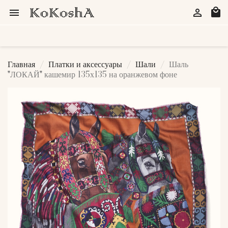
local_mall


Главная
Платки и аксессуары
Шали
Шаль
"ЛОКАЙ" кашемир 135х135 на оранжевом фоне