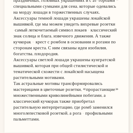
праздничных, головных украшениях и с ат-торбами –
специальными сумками для сена, которые одевались
на морду лошади в торжественных случаях.
Аксессуары темной лошади украшены локайской
вышивкой, где мы можем увидеть вихревые розетки
-самый легкочетаемый символ локаев - классический
знак солнца и блага, извечного движения. А также
кучкорак – крест с ромбом в основании и рогами по
сторонам креста. С ним связаны идеи изобилия,
богатства, плодородия.
Аксессуары светлой лошади украшены кунгратской
вышивкой, которая при общей стилистической и
тематической схожести с локайской насыщена
растительными мотивами.
Так астральные мотивы трансформировались
мастерицами в цветочные розетки, «прорастающие»
множественными криволинейными побегами, а
классический кучкорак также приобретал
растительную интерпретацию, где ромб заменился
многолепестковой розеткой, а рога - профильными
пальметтами.