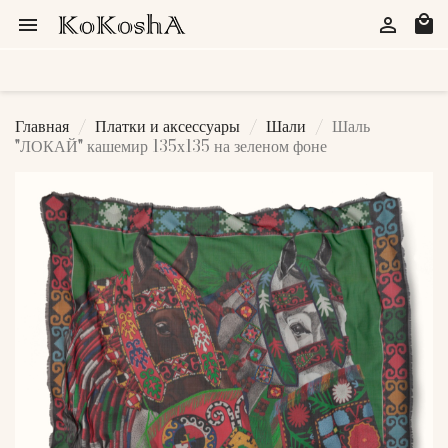
local_mall


Главная
Платки и аксессуары
Шали
Шаль
"ЛОКАЙ" кашемир 135х135 на зеленом фоне