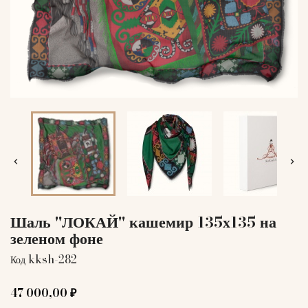


Шаль "ЛОКАЙ" кашемир 135х135 на
зеленом фоне
kksh-282
Код
47 000,00 ₽