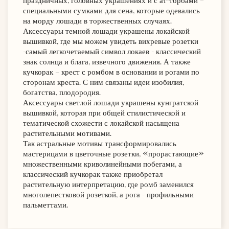
праздничных, головных украшениях и с ат-торбами –
специальными сумками для сена, которые одевались
на морду лошади в торжественных случаях.
Аксессуары темной лошади украшены локайской
вышивкой, где мы можем увидеть вихревые розетки
-самый легкочетаемый символ локаев - классический
знак солнца и блага, извечного движения. А также
кучкорак – крест с ромбом в основании и рогами по
сторонам креста. С ним связаны идеи изобилия,
богатства, плодородия.
Аксессуары светлой лошади украшены кунгратской
вышивкой, которая при общей стилистической и
тематической схожести с локайской насыщена
растительными мотивами.
Так астральные мотивы трансформировались
мастерицами в цветочные розетки, «прорастающие»
множественными криволинейными побегами, а
классический кучкорак также приобретал
растительную интерпретацию, где ромб заменился
многолепестковой розеткой, а рога - профильными
пальметтами.