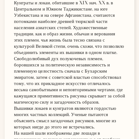
Кунграты и локаи, обитавшие в XIX-нач. XX в. в
Центральном и Южном Таджикистане, на юге
Узбекистана и на севере Афганистана, считаются
потомками наиболее древней тюркской части
населения азиатских степей. Художественные
традиции, как и образ жизни, обычаи и верования
этих племен, чья жизнь была тесно связана с
культурой Великой степи, очень схожи, что позволило
объединить элементы их вышивки в одном платке.
Свободолюбивый дух полукочевых племен,
боровшихся за политическую независимость и
племенную целостность сначала с Бухарским
эмиратом, затем с советской властью способствовал
тому, что их прикладное искусство отличалось
весьма самобытными и неповторимыми чертами, где
кажущаяся примитивность рисунка скрывает за собой
магическую силу и загадочность образов.
Вышивки локаев и кунгратов являются гордостью
многих частных коллекций. Ученые пытаются
объяснить смысл загадочных рисунков, многие из
которых нигде до этого не встречались.
На нашей шали изображены две лошади в