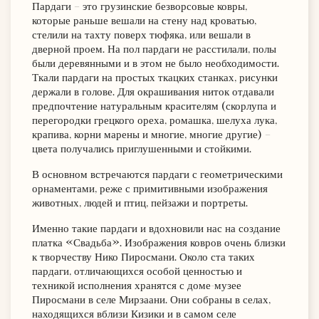
Пардаги – это грузинские безворсовые ковры,
которые раньше вешали на стену над кроватью,
стелили на тахту поверх тюфяка, или вешали в
дверной проем. На пол пардаги не расстилали, полы
были деревянными и в этом не было необходимости.
Ткали пардаги на простых ткацких станках, рисунки
держали в голове. Для окрашивания ниток отдавали
предпочтение натуральным красителям (скорлупа и
перегородки грецкого ореха, ромашка, шелуха лука,
крапива, корни марены и многие, многие другие) –
цвета получались приглушенными и стойкими.
В основном встречаются пардаги с геометрическими
орнаментами, реже с примитивными изображения
животных, людей и птиц, пейзажи и портреты.
Именно такие пардаги и вдохновили нас на создание
платка «Свадьба». Изображения ковров очень близки
к творчеству Нико Пиросмани. Около ста таких
пардаги, отличающихся особой ценностью и
техникой исполнения хранятся с доме-музее
Пиросмани в селе Мирзаани. Они собраны в селах,
находящихся вблизи Кизики и в самом селе