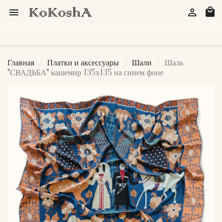
local_mall


Главная
Платки и аксессуары
Шали
Шаль
"СВАДЬБА" кашемир 135х135 на синем фоне