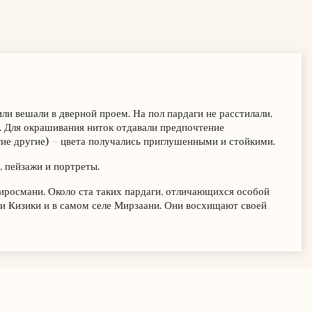
или вешали в дверной проем. На пол пардаги не расстилали,
е. Для окрашивания ниток отдавали предпочтение
гие другие) – цвета получались приглушенными и стойкими.
 пейзажи и портреты.
Пиросмани. Около ста таких пардаги, отличающихся особой
зи Кизики и в самом селе Мирзаани. Они восхищают своей