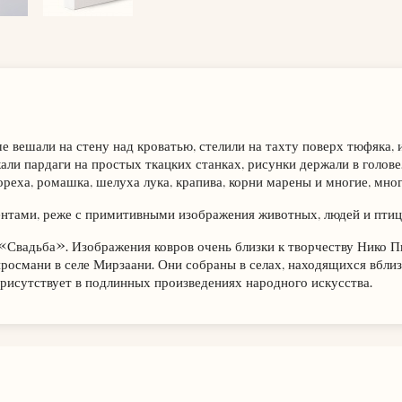
е вешали на стену над кроватью, стелили на тахту поверх тюфяка, 
али пардаги на простых ткацких станках, рисунки держали в голов
ореха, ромашка, шелуха лука, крапива, корни марены и многие, мно
нтами, реже с примитивными изображения животных, людей и птиц,
 «Свадьба». Изображения ковров очень близки к творчеству Нико 
росмани в селе Мирзаани. Они собраны в селах, находящихся вбли
присутствует в подлинных произведениях народного искусства.