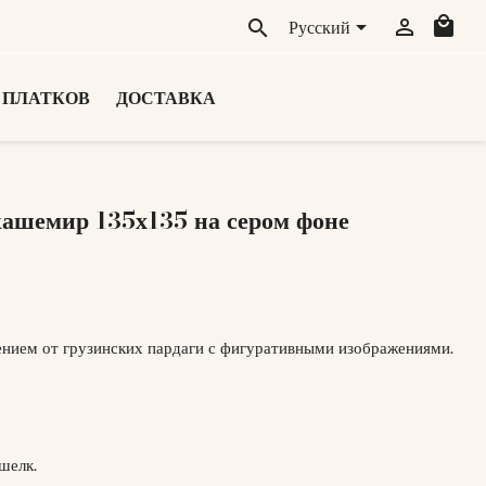
local_mall
Русский


search
 ПЛАТКОВ
ДОСТАВКА
шемир 135х135 на сером фоне
ением от грузинских пардаги с фигуративными изображениями.
шелк.